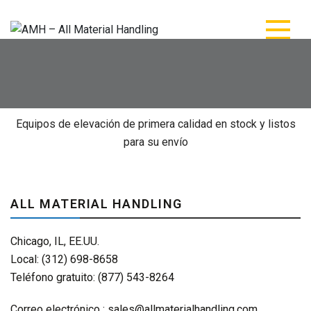
AMH - Todos los
AMH - Todos los materiales de manipulación
materiales de
manipulación
Equipos de elevación de primera calidad en stock y listos
para su envío
ALL MATERIAL HANDLING
Chicago, IL, EE.UU.
Local: (312) 698-8658
Teléfono gratuito: (877) 543-8264
Correo electrónico :
sales@allmaterialhandling.com