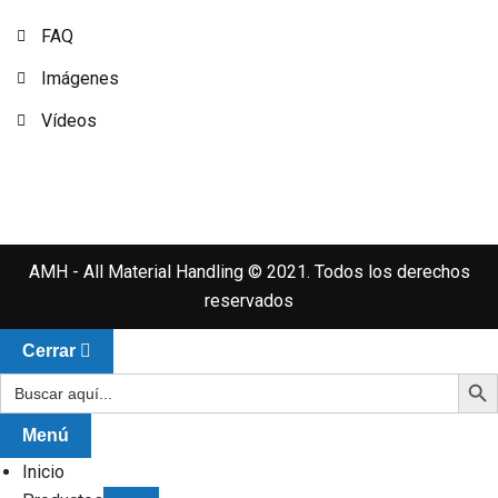
FAQ
Imágenes
Vídeos
AMH - All Material Handling © 2021. Todos los derechos
reservados
Cerrar
Botón de
Buscar:
Menú
Inicio