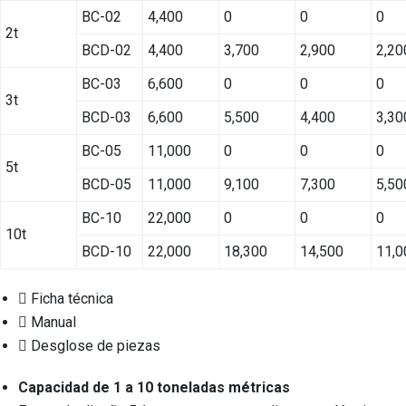
BC-02
4,400
0
0
0
2t
BCD-02
4,400
3,700
2,900
2,20
BC-03
6,600
0
0
0
3t
BCD-03
6,600
5,500
4,400
3,30
BC-05
11,000
0
0
0
5t
BCD-05
11,000
9,100
7,300
5,50
BC-10
22,000
0
0
0
10t
BCD-10
22,000
18,300
14,500
11,0
Ficha técnica
Manual
Desglose de piezas
Capacidad de 1 a 10 toneladas métricas