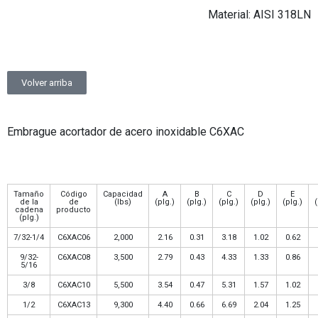
Material: AISI 318LN
Volver arriba
Embrague acortador de acero inoxidable C6XAC
Tamaño
Código
Capacidad
A
B
C
D
E
de la
de
(lbs)
(plg.)
(plg.)
(plg.)
(plg.)
(plg.)
(
cadena
producto
(plg.)
7/32-1/4
C6XAC06
2,000
2.16
0.31
3.18
1.02
0.62
9/32-
C6XAC08
3,500
2.79
0.43
4.33
1.33
0.86
5/16
3/8
C6XAC10
5,500
3.54
0.47
5.31
1.57
1.02
1/2
C6XAC13
9,300
4.40
0.66
6.69
2.04
1.25