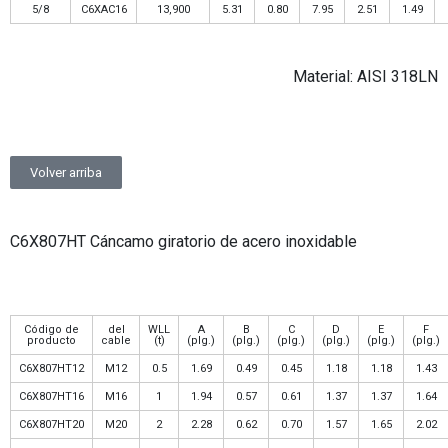
5/8
C6XAC16
13,900
5.31
0.80
7.95
2.51
1.49
Material: AISI 318LN
Volver arriba
C6X807HT Cáncamo giratorio de acero inoxidable
Código de
del
WLL
A
B
C
D
E
F
producto
cable
(t)
(plg.)
(plg.)
(plg.)
(plg.)
(plg.)
(plg.)
C6X807HT12
M12
0.5
1.69
0.49
0.45
1.18
1.18
1.43
C6X807HT16
M16
1
1.94
0.57
0.61
1.37
1.37
1.64
C6X807HT20
M20
2
2.28
0.62
0.70
1.57
1.65
2.02