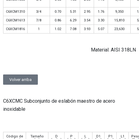
C6XCM1310
3/4
0.70
5.31
2.95
1.76
9,350
1
C6XCM1613
7/8
0.86
6.29
3.54
3.30
15,810
5
C6XCM1816
1
1.02
7.08
3.93
5.07
23,630
5
Material: AISI 318LN
Volver arriba
C6XCMC Subconjunto de eslabón maestro de acero
inoxidable
Código de
Tamaño
D
P
L
D1
P1
L1
Pes