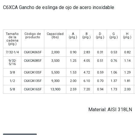
C6XCA Gancho de eslinga de ojo de acero inoxidable
Tamaño
Código de
Capacidad
A
B
D
G
H
de la
producto
(lbs)
(plg.)
(plg.)
(plg.)
(plg.)
(plg.)
cadena
(plg.)
7/32-1/4
C6XCA06SF
2,000
0.90
2.83
0.31
0.53
0.82
9/32-
C6XCA08SF
3,500
1.25
4.05
0.51
0.76
1.14
5/16
3/8
C6XCA10SF
5,500
1.53
4.72
0.59
1.06
1.29
1/2
C6XCA13SF
9,300
2.00
6.10
0.70
1.37
1.81
5/8
C6XCA16SF
13,900
2.59
7.20
0.94
1.73
2.00
Material: AISI 318LN