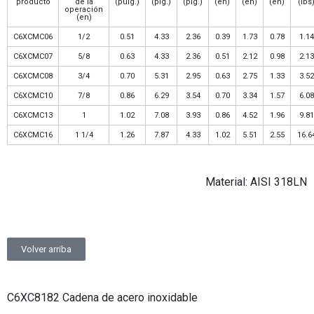
producto
de la
(pulg.)
(plg.)
(plg.)
(en)
(en)
(en)
(lbs
operación
(en)
C6XCMC06
1/2
0.51
4.33
2.36
0.39
1.73
0.78
1.14
C6XCMC07
5/8
0.63
4.33
2.36
0.51
2.12
0.98
2.13
C6XCMC08
3/4
0.70
5.31
2.95
0.63
2.75
1.33
3.52
C6XCMC10
7/8
0.86
6.29
3.54
0.70
3.34
1.57
6.08
C6XCMC13
1
1.02
7.08
3.93
0.86
4.52
1.96
9.81
C6XCMC16
1 1/4
1.26
7.87
4.33
1.02
5.51
2.55
16.6
Material: AISI 318LN
Volver arriba
C6XC8182 Cadena de acero inoxidable