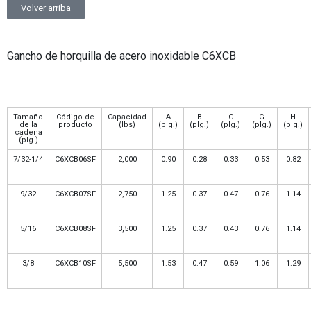
Volver arriba
Gancho de horquilla de acero inoxidable C6XCB
Tamaño
Código de
Capacidad
A
B
C
G
H
de la
producto
(lbs)
(plg.)
(plg.)
(plg.)
(plg.)
(plg.)
cadena
(plg.)
7/32-1/4
C6XCB06SF
2,000
0.90
0.28
0.33
0.53
0.82
9/32
C6XCB07SF
2,750
1.25
0.37
0.47
0.76
1.14
5/16
C6XCB08SF
3,500
1.25
0.37
0.43
0.76
1.14
3/8
C6XCB10SF
5,500
1.53
0.47
0.59
1.06
1.29