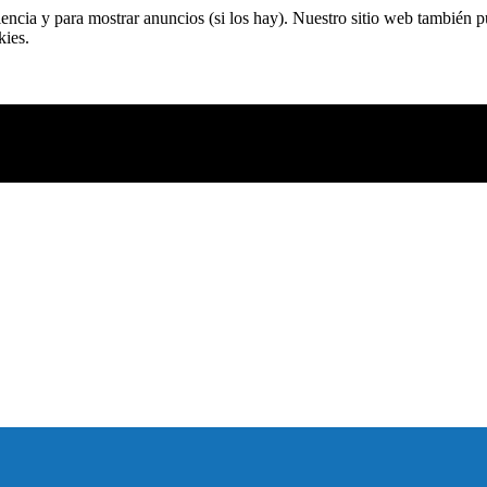
riencia y para mostrar anuncios (si los hay). Nuestro sitio web tambié
okies.
manipulación