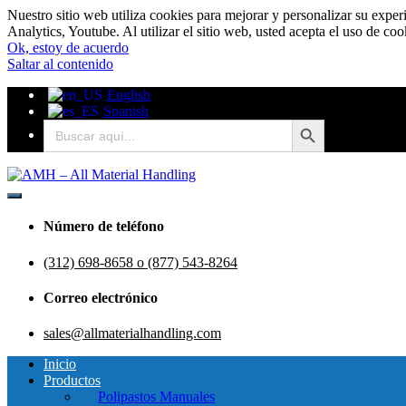
Nuestro sitio web utiliza cookies para mejorar y personalizar su expe
Analytics, Youtube. Al utilizar el sitio web, usted acepta el uso de co
Ok, estoy de acuerdo
Saltar al contenido
English
Spanish
Botón de búsqueda
Buscar:
AMH - Todos los materiales de manipulación
AMH - Todos los materiales de 
Número de teléfono
(312) 698-8658 o (877) 543-8264
Correo electrónico
sales@allmaterialhandling.com
Inicio
Productos
Polipastos Manuales