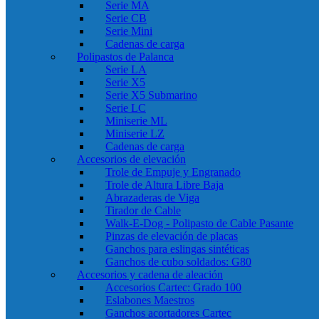
Serie MA
Serie CB
Serie Mini
Cadenas de carga
Polipastos de Palanca
Serie LA
Serie X5
Serie X5 Submarino
Serie LC
Miniserie ML
Miniserie LZ
Cadenas de carga
Accesorios de elevación
Trole de Empuje y Engranado
Trole de Altura Libre Baja
Abrazaderas de Viga
Tirador de Cable
Walk-E-Dog - Polipasto de Cable Pasante
Pinzas de elevación de placas
Ganchos para eslingas sintéticas
Ganchos de cubo soldados: G80
Accesorios y cadena de aleación
Accesorios Cartec: Grado 100
Eslabones Maestros
Ganchos acortadores Cartec