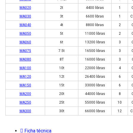
MA020
2t
4400 libras
1
MA030
3t
6600 libras
1
C
MA040
4t
8800 libras
2
MA050
5t
11000 libras
2
MA060
6t
13200 libras
3
MA075
7.5t
16500 libras
3
MA080
8T
16000 libras
3
MA100
10t
22000 libras
4
MA120
12t
26400 libras
6
MA150
15t
33000 libras
6
MA200
20t
44000 libras
8
MA250
25t
55000 libras
10
MA300
30t
66000 libras
12
C
Ficha técnica