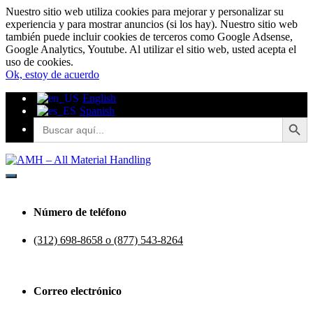
Nuestro sitio web utiliza cookies para mejorar y personalizar su
experiencia y para mostrar anuncios (si los hay). Nuestro sitio web
también puede incluir cookies de terceros como Google Adsense,
Google Analytics, Youtube. Al utilizar el sitio web, usted acepta el
uso de cookies.
Ok, estoy de acuerdo
English
Spanish
Botón de búsq
Buscar:
AMH - Todos los materiales de manipulación
AMH - Todos los materiales de
Número de teléfono
manipulación
(312) 698-8658 o (877) 543-8264
Correo electrónico