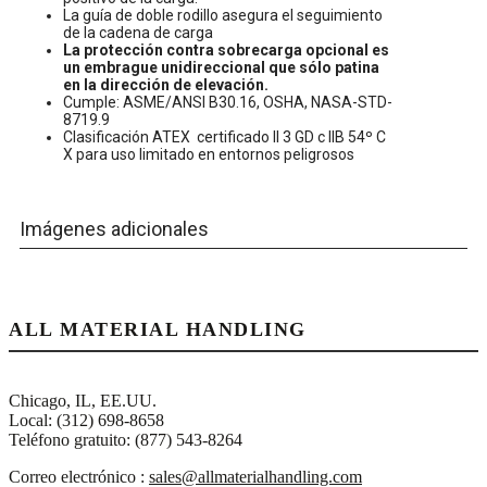
La guía de doble rodillo asegura el seguimiento
de la cadena de carga
La protección contra sobrecarga opcional es
un embrague unidireccional que sólo patina
en la dirección de elevación.
Cumple: ASME/ANSl B30.16, OSHA, NASA-STD-
8719.9
Clasificación ATEX
certificado II 3 GD c IIB 54º C
X para uso limitado en entornos peligrosos
Imágenes adicionales
MA010
MA010
MA050
MA050
MA075
MA075
MA100
MA100
ALL MATERIAL HANDLING
Chicago, IL, EE.UU.
Local: (312) 698-8658
Teléfono gratuito: (877) 543-8264
Correo electrónico :
sales@allmaterialhandling.com