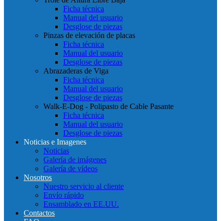
Ficha técnica
Manual del usuario
Desglose de piezas
Pinzas de elevación de placas
Ficha técnica
Manual del usuario
Desglose de piezas
Abrazaderas de Viga
Ficha técnica
Manual del usuario
Desglose de piezas
Walk-E-Dog - Polipasto de Cable Pasante
Ficha técnica
Manual del usuario
Desglose de piezas
Noticias e Imagenes
Noticias
Galería de imágenes
Galería de vídeos
Nosotros
Nuestro servicio al cliente
Envío rápido
Ensamblado en EE.UU.
Contactos