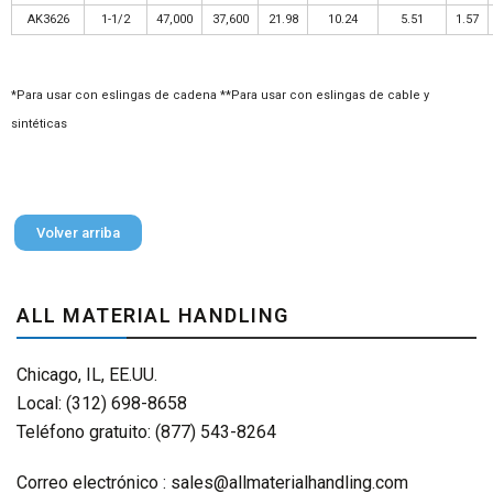
AK3626
1-1/2
47,000
37,600
21.98
10.24
5.51
1.57
*Para usar con eslingas de cadena **Para usar con eslingas de cable y
sintéticas
Volver arriba
ALL MATERIAL HANDLING
Chicago, IL, EE.UU.
Local: (312) 698-8658
Teléfono gratuito: (877) 543-8264
Correo electrónico :
sales@allmaterialhandling.com