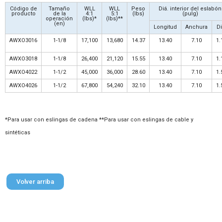
Código de
Tamaño
WLL
WLL
Peso
Diá. interior del eslabón
producto
de la
4:1
5:1
(lbs)
(pulg)
operación
(lbs)*
(lbs)**
(en)
Longitud
Anchura
Di
AWXO3016
1-1/8
17,100
13,680
14.37
13.40
7.10
1.
AWXO3018
1-1/8
26,400
21,120
15.55
13.40
7.10
1.
AWXO4022
1-1/2
45,000
36,000
28.60
13.40
7.10
1.
AWXO4026
1-1/2
67,800
54,240
32.10
13.40
7.10
1.
*Para usar con eslingas de cadena **Para usar con eslingas de cable y
sintéticas
Volver arriba