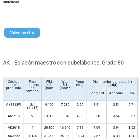
sintéticas
Volver arriba
AK - Eslabón maestro con subelabones, Grado 80
Código
Para
WLL
WLL
Peso
Diá. interior del eslabón
de
cadena
4:1
5:1
(lbs)
(pulg)
producto
de
(lbs)*
(lbs)**
tamaño
Longitud
Anchura
Diá.
AK1813W
3/4
9,100
7,280
2.90
5.91
3.54
0.71
(11/16)
AK2216
7/8
13,800
11,040
4.88
6.30
3.54
0.87
AK2618
1
20,800
16,640
7.39
7.09
3.94
1.02
AK3222
1-1/4
31,200
24,960
13.24
7.87
4.33
1.26