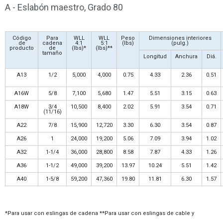
A - Eslabón maestro, Grado 80
Código
Para
WLL
WLL
Peso
Dimensiones interiores
de
cadena
4:1
5:1
(lbs)
(pulg.)
producto
de
(lbs)*
(lbs)**
tamaño
Longitud
Anchura
Diá.
A13
1/2
5,000
4,000
0.75
4.33
2.36
0.51
A16W
5/8
7,100
5,680
1.47
5.51
3.15
0.63
A18W
3/4
10,500
8,400
2.02
5.91
3.54
0.71
(11/16)
A22
7/8
15,900
12,720
3.30
6.30
3.54
0.87
A26
1
24,000
19,200
5.06
7.09
3.94
1.02
A32
1-1/4
36,000
28,800
8.58
7.87
4.33
1.26
A36
1-1/2
49,000
39,200
13.97
10.24
5.51
1.42
A40
1-5/8
59,200
47,360
19.80
11.81
6.30
1.57
*Para usar con eslingas de cadena **Para usar con eslingas de cable y