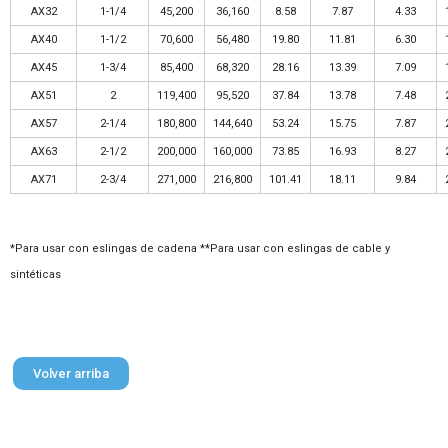
AX32
1-1/4
45,200
36,160
8.58
7.87
4.33
AX40
1-1/2
70,600
56,480
19.80
11.81
6.30
AX45
1-3/4
85,400
68,320
28.16
13.39
7.09
AX51
2
119,400
95,520
37.84
13.78
7.48
AX57
2-1/4
180,800
144,640
53.24
15.75
7.87
AX63
2-1/2
200,000
160,000
73.85
16.93
8.27
AX71
2-3/4
271,000
216,800
101.41
18.11
9.84
*Para usar con eslingas de cadena **Para usar con eslingas de cable y
sintéticas
Volver arriba