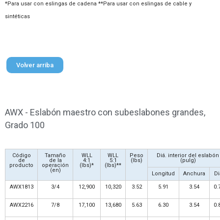
*Para usar con eslingas de cadena **Para usar con eslingas de cable y
sintéticas
Volver arriba
AWX - Eslabón maestro con subeslabones grandes,
Grado 100
Código
Tamaño
WLL
WLL
Peso
Diá. interior del eslabón
de
de la
4:1
5:1
(lbs)
(pulg)
producto
operación
(lbs)*
(lbs)**
(en)
Longitud
Anchura
Di
AWX1813
3/4
12,900
10,320
3.52
5.91
3.54
0.
AWX2216
7/8
17,100
13,680
5.63
6.30
3.54
0.