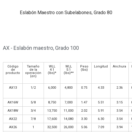
Eslabón Maestro con Subelabones, Grado 80
AX - Eslabón maestro, Grado 100
Código
Tamaño
WLL
WLL
Peso
Longitud
Anchura
de
de la
4:1
5:1
(lbs)
producto
operación
(lbs)*
(lbs)**
(en)
AX13
1/2
6,000
4,800
0.75
4.33
2.36
AX16W
5/8
8,750
7,000
1.47
5.51
3.15
AX18W
3/4
13,750
11,000
2.02
5.91
3.54
AX22
7/8
17,600
14,080
3.30
6.30
3.54
AX26
1
32,500
26,000
5.06
7.09
3.94