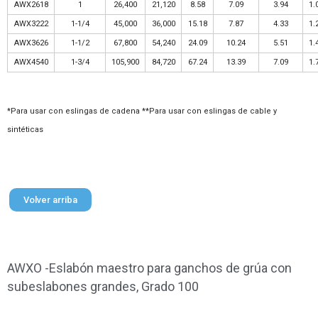
AWX2618
1
26,400
21,120
8.58
7.09
3.94
1.
AWX3222
1-1/4
45,000
36,000
15.18
7.87
4.33
1.
AWX3626
1-1/2
67,800
54,240
24.09
10.24
5.51
1.
AWX4540
1-3/4
105,900
84,720
67.24
13.39
7.09
1.
*Para usar con eslingas de cadena **Para usar con eslingas de cable y
sintéticas
Volver arriba
AWXO -Eslabón maestro para ganchos de grúa con
subeslabones grandes, Grado 100