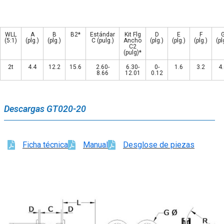
WLL
A
B
B2*
Estándar
Kit Flg
D
E
F
(5:1)
(plg.)
(plg.)
C (pulg.)
Ancho
(plg.)
(plg.)
(plg.)
(pl
C2
(pulg)*
2t
4.4
12.2
15.6
2.60-
6.30-
0-
1.6
3.2
4
8.66
12.01
0.12
Descargas GT020-20
Ficha técnica
Manual
Desglose de piezas