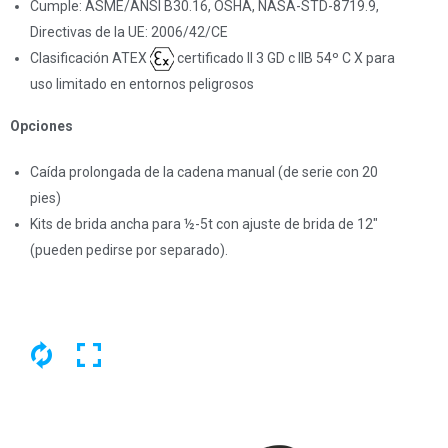
Cumple: ASME/ANSl B30.16, OSHA, NASA-STD-8719.9,
Directivas de la UE: 2006/42/CE
Clasificación ATEX
certificado II 3 GD c IIB 54º C X para
uso limitado en entornos peligrosos
Opciones
Caída prolongada de la cadena manual (de serie con 20
pies)
Kits de brida ancha para ½-5t con ajuste de brida de 12″
(pueden pedirse por separado).