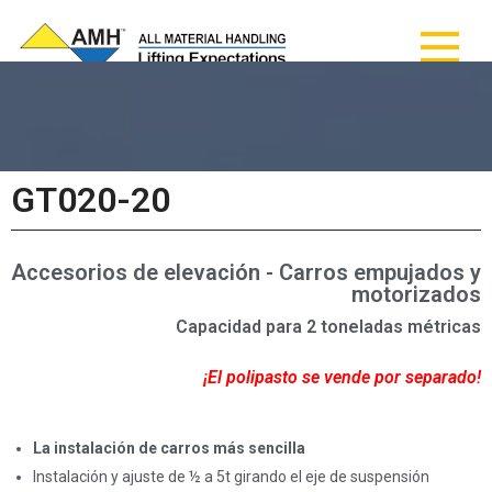
AMH - Todos los
AMH - Todos los materiales de manipulación
materiales de
manipulación
GT020-20
Accesorios de elevación - Carros empujados y
motorizados
Capacidad para 2 toneladas métricas
¡El polipasto se vende por separado!
La instalación de carros más sencilla
Instalación y ajuste de ½ a 5t girando el eje de suspensión