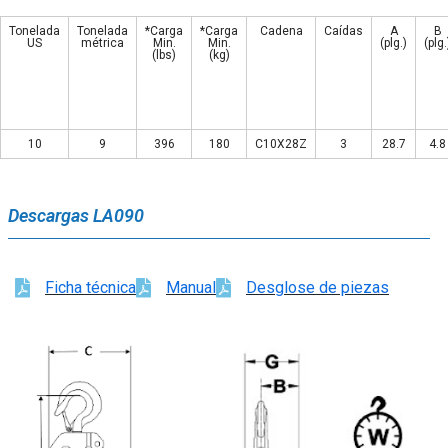
Tonelada
Tonelada
*Carga
*Carga
Cadena
Caídas
A
B
US
métrica
Min.
Min.
(plg.)
(plg.
(lbs)
(kg)
10
9
396
180
C10X28Z
3
28.7
4.8
Descargas LA090
Ficha técnica
Manual
Desglose de piezas