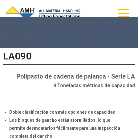
AMH - Todos los
AMH - Todos los materiales de manipulación
materiales de
manipulación
LA090
Polipasto de cadena de palanca - Serie LA
9 Toneladas métricas de capacidad
Doble clasificación con más opciones de capacidad
Los bloques de gancho están atornillados, lo que
permite desmontarlos fácilmente para una inspección
completa del gancho.